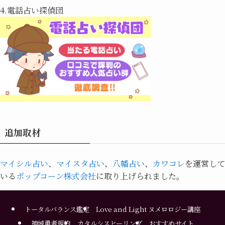
4.電話占い探偵団
追加取材
マイシル占い
、
マイスタ占い
、
八幡占い
、
カワコレ
を運営して
いる
ポップコーン株式会社
に取り上げられました。
トータルバランス鑑定
Love and Light ヌメロロジー講座
神域勇者規約
カタルシスヒーリング
おすすめサイト