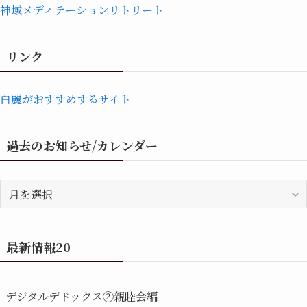
神域メディテーションリトリート
リンク
白麗がおすすめするサイト
過去のお知らせ/カレンダー
過
去
の
お
最新情報20
知
ら
せ/
デジタルデドックス②親睦会編