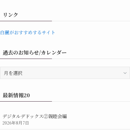
リンク
白麗がおすすめするサイト
過去のお知らせ/カレンダー
過
去
の
お
最新情報20
知
ら
せ/
デジタルデドックス②親睦会編
カ
2026年8月7日
レ