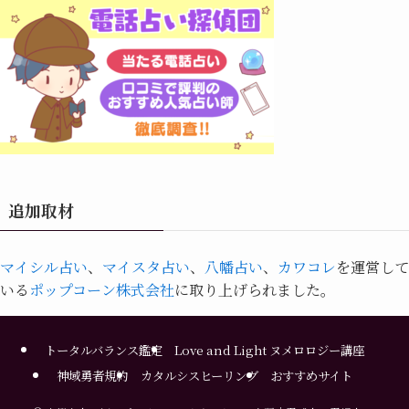
追加取材
マイシル占い
、
マイスタ占い
、
八幡占い
、
カワコレ
を運営して
いる
ポップコーン株式会社
に取り上げられました。
トータルバランス鑑定
Love and Light ヌメロロジー講座
神域勇者規約
カタルシスヒーリング
おすすめサイト