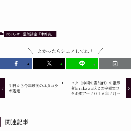
お知らせ
霊気講座「宇都宮」
よかったらシェアしてね！
ユタ（沖縄の霊能師）の継承
明日から今年最後のユタコラ
者hirakawa氏との宇都宮コ
ボ鑑定
ラボ鑑定ー２０１６年２月ー
関連記事