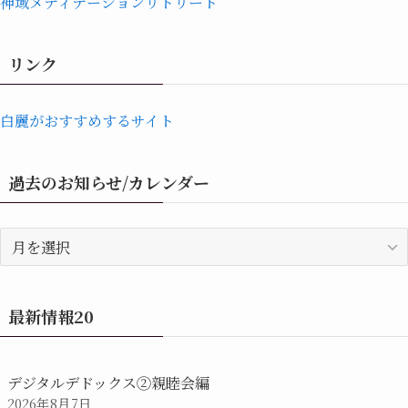
神域メディテーションリトリート
リンク
白麗がおすすめするサイト
過去のお知らせ/カレンダー
過
去
の
お
最新情報20
知
ら
せ/
デジタルデドックス②親睦会編
カ
2026年8月7日