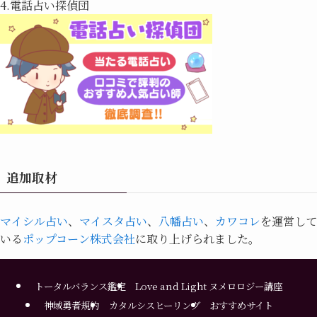
4.電話占い探偵団
追加取材
マイシル占い
、
マイスタ占い
、
八幡占い
、
カワコレ
を運営して
いる
ポップコーン株式会社
に取り上げられました。
トータルバランス鑑定
Love and Light ヌメロロジー講座
神域勇者規約
カタルシスヒーリング
おすすめサイト