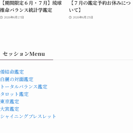
【期間限定６月・７月】琉球
【７月の鑑定予約お休みにつ
推命バランス統計学鑑定
いて】
2026年6月27日
2026年6月25日
セッションMenu
倭結命鑑定
白麗の対面鑑定
トータルバランス鑑定
タロット鑑定
東京鑑定
大宮鑑定
シャイニングブレスレット