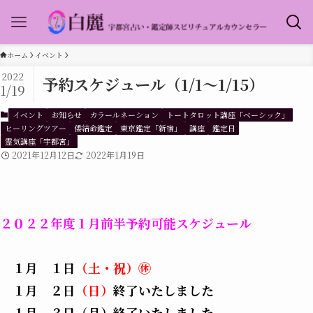
ホーム
イベント
2022
予約スケジュール（1/1～1/15）
1/19
イベント
お知らせ
カラールネーション
トートタロット講座「ベーシック」
ヒーリングツアー
倭結命鑑定
東京鑑定「新宿」
講座
鑑定日
霊気講座「宇都宮」
2021年12月12日
2022年1月19日
２０２２年度１月前半予約可能スケジュール
１月 １日
（土・祝）㊡
１月 ２日
（日）
終了いたしました
１月 ３
日
（
月）終了いたしました