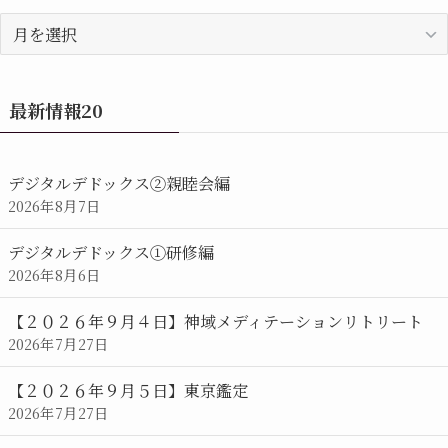
過
去
の
お
最新情報20
知
ら
せ/
デジタルデドックス②親睦会編
カ
2026年8月7日
レ
ン
デジタルデドックス①研修編
ダ
2026年8月6日
ー
【２０２６年９月４日】神域メディテーションリトリート
2026年7月27日
【２０２６年９月５日】東京鑑定
2026年7月27日