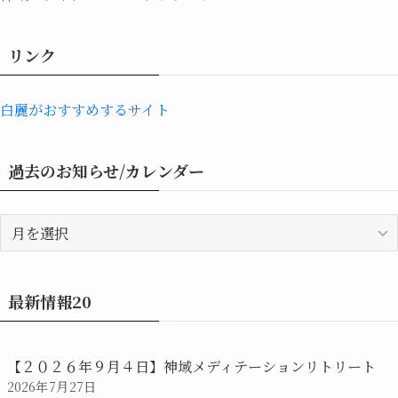
リンク
白麗がおすすめするサイト
過去のお知らせ/カレンダー
過
去
の
お
最新情報20
知
ら
せ/
【２０２６年９月４日】神域メディテーションリトリート
カ
2026年7月27日