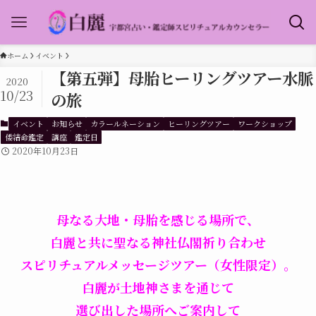
ホーム
イベント
【第五弾】母胎ヒーリングツアー水脈
2020
10/23
の旅
イベント
お知らせ
カラールネーション
ヒーリングツアー
ワークショップ
倭結命鑑定
講座
鑑定日
2020年10月23日
母なる大地・母胎を感じる場所で、
白麗と共に聖なる神社仏閣祈り合わせ
スピリチュアルメッセージツアー（女性限定）。
白麗が土地神さまを通じて
選び出した場所へご案内して