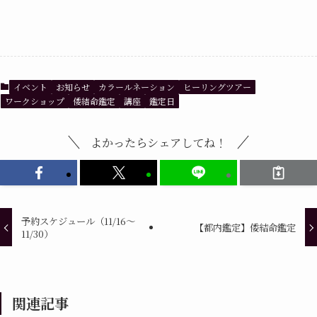
イベント
お知らせ
カラールネーション
ヒーリングツアー
ワークショップ
倭結命鑑定
講座
鑑定日
よかったらシェアしてね！
予約スケジュール（11/16～
【都内鑑定】倭結命鑑定
11/30）
関連記事