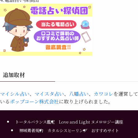
追加取材
マイシル占い
、
マイスタ占い
、
八幡占い
、
カワコレ
を運営して
いる
ポップコーン株式会社
に取り上げられました。
トータルバランス鑑定
Love and Light ヌメロロジー講座
神域勇者規約
カタルシスヒーリング
おすすめサイト