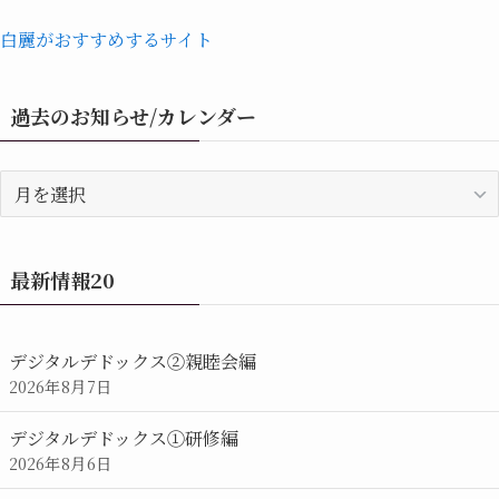
白麗がおすすめするサイト
過去のお知らせ/カレンダー
過
去
の
お
最新情報20
知
ら
せ/
デジタルデドックス②親睦会編
カ
2026年8月7日
レ
ン
デジタルデドックス①研修編
ダ
2026年8月6日
ー