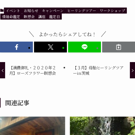
イベント
お知らせ
キャンペーン
ヒーリングツアー
ワークショップ
倭結命鑑定
瞑想会
講座
鑑定日
よかったらシェアしてね！
【満員御礼・２０２０年２
【３月】母胎ヒーリングツア
月】ローズフラワー瞑想会
ーin茨城
関連記事