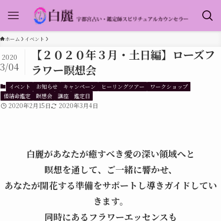
ホーム
イベント
【２０２０年３月・土日編】ローズフ
2020
3/04
ラワー瞑想会
イベント
お知らせ
キャンペーン
ヒーリングツアー
ワークショップ
倭結命鑑定
瞑想会
講座
鑑定日
2020年2月15日
2020年3月4日
白麗があなたが癒すべき愛の深い領域へと
瞑想を通して、ご一緒に響かせ、
あなたが開花する準備をサポートし導きガイドしてい
きます。
同時にあるフラワーエッセンスも