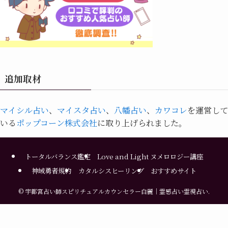
追加取材
マイシル占い
、
マイスタ占い
、
八幡占い
、
カワコレ
を運営して
いる
ポップコーン株式会社
に取り上げられました。
トータルバランス鑑定
Love and Light ヌメロロジー講座
神域勇者規約
カタルシスヒーリング
おすすめサイト
©
宇都宮占い師スピリチュアルカウンセラー白麗｜霊感占い霊視占い.