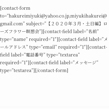
[contact-form
to=”hakureimiyuki@yahoo.co.jp,miyukihakurei@
gmail.com” subject=”【２０２０年３月・土日編】ロ
ーズフラワー瞑想会”][contact-field label=”名前”
type=”name” required=”1″][contact-field label=”メ
ールアドレス” type=”email” required=”1″][contact-
field label=”電話番号” type=”textarea”
required=”1″][contact-field label=”メッセージ”
type=”textarea”][/contact-form]