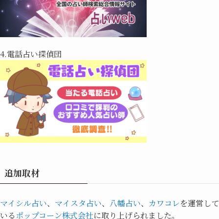
4.電話占い探偵団
追加取材
マイシル占い
、
マイスタ占い
、
八幡占い
、
カワコレ
を運営して
いる
ポップコーン株式会社
に取り上げられました。