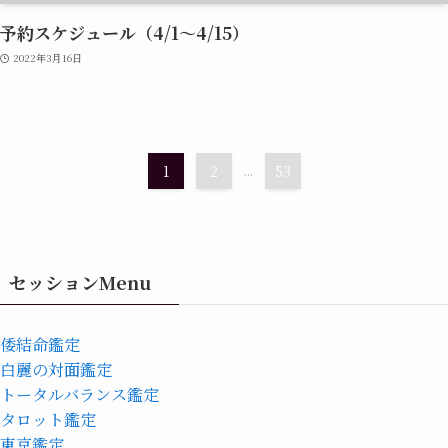
予約スケジュール（4/1～4/15）
2022年3月16日
1
2
...
53
セッションMenu
倭結命鑑定
白麗の対面鑑定
トータルバランス鑑定
タロット鑑定
東京鑑定