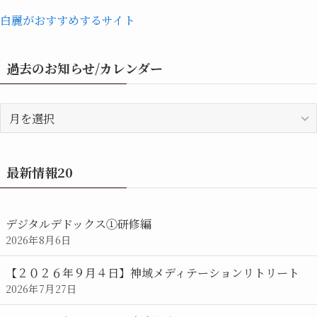
白麗がおすすめするサイト
過去のお知らせ/カレンダー
過
去
の
お
最新情報20
知
ら
せ/
デジタルデドックス①研修編
カ
2026年8月6日
レ
ン
【２０２６年９月４日】神域メディテーションリトリート
ダ
2026年7月27日
ー