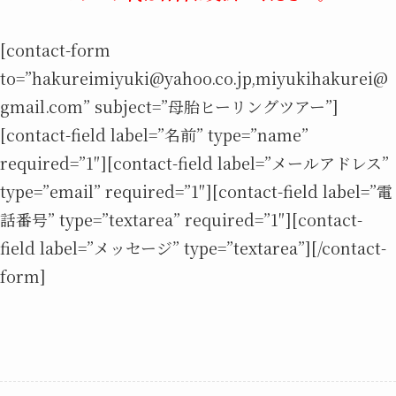
[contact-form
to=”hakureimiyuki@yahoo.co.jp,miyukihakurei@
gmail.com” subject=”母胎ヒーリングツアー”]
[contact-field label=”名前” type=”name”
required=”1″][contact-field label=”メールアドレス”
type=”email” required=”1″][contact-field label=”電
話番号” type=”textarea” required=”1″][contact-
field label=”メッセージ” type=”textarea”][/contact-
form]