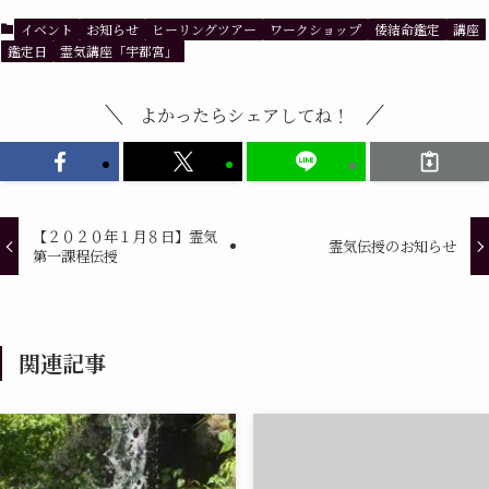
イベント
お知らせ
ヒーリングツアー
ワークショップ
倭結命鑑定
講座
鑑定日
霊気講座「宇都宮」
よかったらシェアしてね！
【２０２０年１月８日】霊気
霊気伝授のお知らせ
第一課程伝授
関連記事