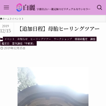
ホーム
イベント
2019
【追加日程】母胎ヒーリングツアー
12/15
イベント
お知らせ
ヒーリングツアー
ワークショップ
倭結命鑑定
講座
鑑定日
霊気講座「宇都宮」
2019年12月15日