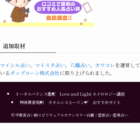
追加取材
マイシル占い
、
マイスタ占い
、
八幡占い
、
カワコレ
を運営して
いる
ポップコーン株式会社
に取り上げられました。
トータルバランス鑑定
Love and Light ヌメロロジー講座
神域勇者規約
カタルシスヒーリング
おすすめサイト
©
宇都宮占い師スピリチュアルカウンセラー白麗｜霊感占い霊視占い.