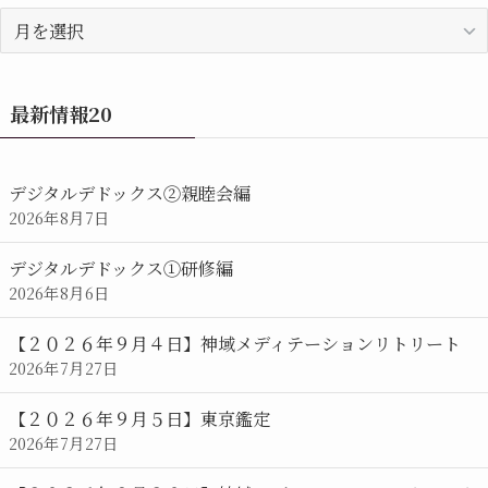
過
去
の
お
最新情報20
知
ら
せ/
デジタルデドックス②親睦会編
カ
2026年8月7日
レ
ン
デジタルデドックス①研修編
ダ
2026年8月6日
ー
【２０２６年９月４日】神域メディテーションリトリート
2026年7月27日
【２０２６年９月５日】東京鑑定
2026年7月27日