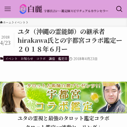
ホーム
イベント
ユタ（沖縄の霊能師）の継承者
2018
hirakawa氏との宇都宮コラボ鑑定ー
4/23
２０１８年６月ー
イベント
お知らせ
コラボ
講座
鑑定日
2018年4月23日
ユタの霊視と最強のタロット鑑定コラボ
タロット鑑定or波動ヒーリング＋