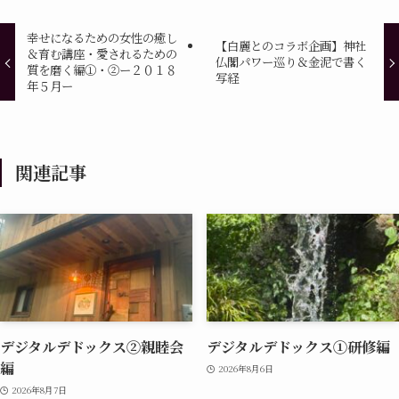
幸せになるための女性の癒し
【白麗とのコラボ企画】神社
＆育む講座・愛されるための
仏閣パワー巡り＆金泥で書く
質を磨く編①・②ー２０１８
写経
年５月ー
関連記事
デジタルデドックス②親睦会
デジタルデドックス①研修編
編
2026年8月6日
2026年8月7日