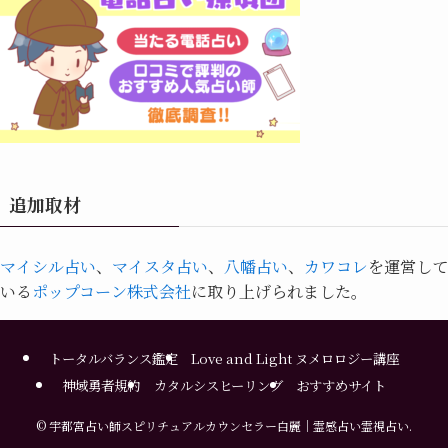
追加取材
マイシル占い
、
マイスタ占い
、
八幡占い
、
カワコレ
を運営して
いる
ポップコーン株式会社
に取り上げられました。
トータルバランス鑑定
Love and Light ヌメロロジー講座
神域勇者規約
カタルシスヒーリング
おすすめサイト
©
宇都宮占い師スピリチュアルカウンセラー白麗｜霊感占い霊視占い.