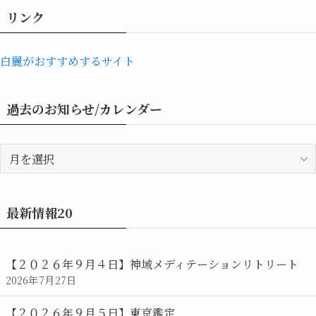
リンク
白麗がおすすめするサイト
過去のお知らせ/カレンダー
過
去
の
お
最新情報20
知
ら
せ/
【２０２６年９月４日】神域メディテーションリトリート
カ
2026年7月27日
レ
ン
【２０２６年９月５日】東京鑑定