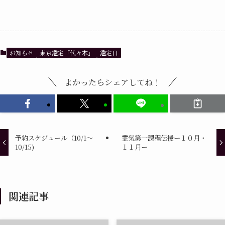
お知らせ
東京鑑定「代々木」
鑑定日
よかったらシェアしてね！
予約スケジュール（10/1～
霊気第一課程伝授ー１０月・
10/15)
１１月ー
関連記事