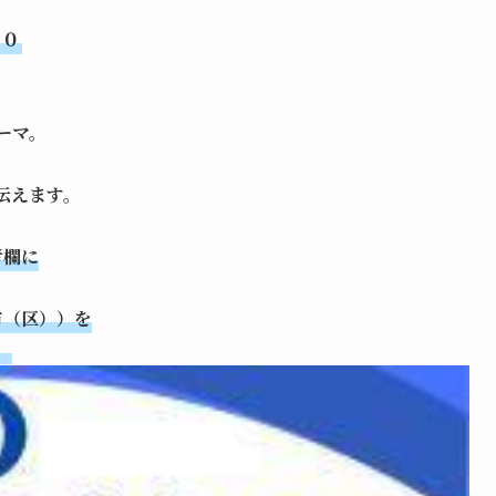
００
ーマ。
ら
伝えます。
考欄に
市（区））を
。