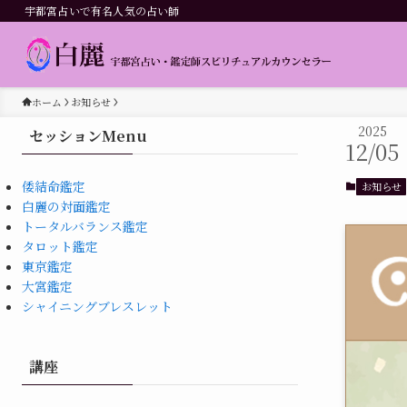
宇都宮占いで有名人気の占い師
ホーム
お知らせ
2025
セッションMenu
12/05
倭結命鑑定
お知らせ
白麗の対面鑑定
トータルバランス鑑定
タロット鑑定
東京鑑定
大宮鑑定
シャイニングブレスレット
講座