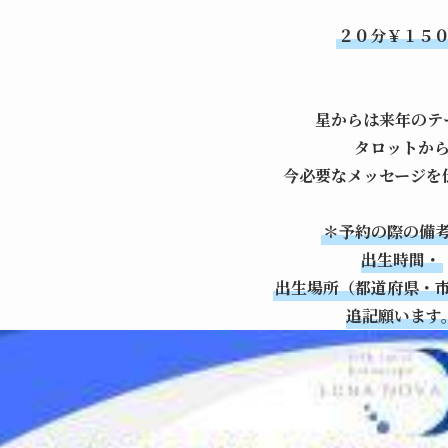
２０分￥１５
星からは来年のテ
タロットか
今必要なメッセージを
＊予約の際の備
出生時間・
出生場所（都道府県・
追記願います