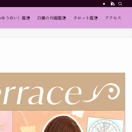
わゆうめい）鑑定
白麗の対面鑑定
タロット鑑定
アクセス