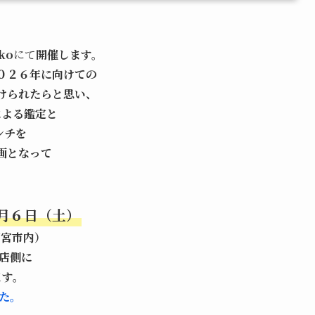
ko
にて
開催します。
０２６年に向けての
けられたらと思い、
による鑑定と
ンチを
画となって
月６日（土）
都宮市内）
店側に
ます。
た。