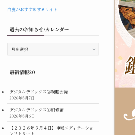
白麗がおすすめするサイト
過去のお知らせ/カレンダー
過
去
の
お
最新情報20
知
ら
せ/
デジタルデドックス②親睦会編
カ
2026年8月7日
レ
ン
デジタルデドックス①研修編
ダ
2026年8月6日
ー
【２０２６年９月４日】神域メディテーショ
ンリトリート