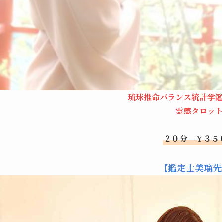
琉球推命バランス統計学
霊感タロッ
２０分 ￥３５
【鑑定士美瑠先