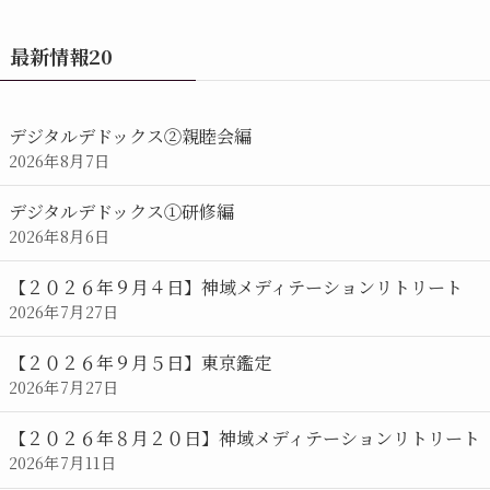
の
お
最新情報20
知
ら
せ/
デジタルデドックス②親睦会編
カ
2026年8月7日
レ
ン
デジタルデドックス①研修編
ダ
2026年8月6日
ー
【２０２６年９月４日】神域メディテーションリトリート
2026年7月27日
【２０２６年９月５日】東京鑑定
2026年7月27日
【２０２６年８月２０日】神域メディテーションリトリート
2026年7月11日