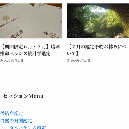
【期間限定６月・７月】琉球
【７月の鑑定予約お休みにつ
推命バランス統計学鑑定
いて】
2026年6月27日
2026年6月25日
セッションMenu
倭結命鑑定
白麗の対面鑑定
トータルバランス鑑定