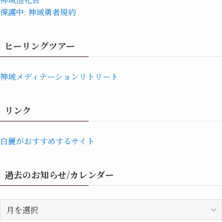
保護中: 神域勇者規約
ヒーリングツアー
神域メディテーションリトリート
リンク
白麗がおすすめするサイト
過去のお知らせ/カレンダー
過
去