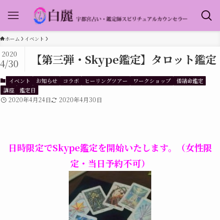
ホーム
イベント
2020
【第三弾・Skype鑑定】タロット鑑定
4/30
イベント
お知らせ
コラボ
ヒーリングツアー
ワークショップ
倭結命鑑定
講座
鑑定日
2020年4月24日
2020年4月30日
日時限定でSkype鑑定を開始いたします。（女性限
定・当日予約不可）